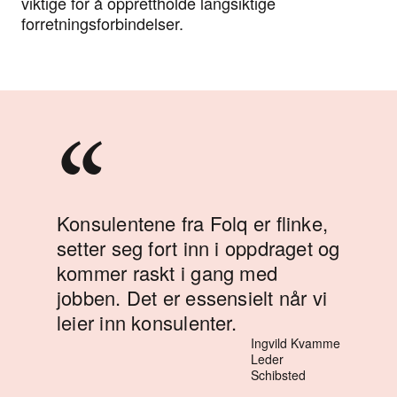
viktige for å opprettholde langsiktige
forretningsforbindelser.
“
“
nsulentene fra Folq er flinke,
tter seg fort inn i oppdraget og
Folq sør
mmer raskt i gang med
beste 
bben. Det er essensielt når vi
kan hån
ier inn konsulenter.
leveran
Ingvild Kvamme
Leder
Schibsted