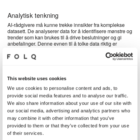
Analytisk tenkning
AI-rådgivere må kunne trekke innsikter fra komplekse
datasett. De analyserer data for å identifisere mønstre og
trender som kan brukes til å drive beslutninger og gi
anbefalinger. Denne evnen til å tolke data riktig er
avgjørende for å gi verdifulle innsikter til bedriftene.
Prosjektledelse
This website uses cookies
Effektiv prosjektledelse er viktig i AI-
We use cookies to personalise content and ads, to
implementeringsprosessen. AI-rådgivere må
provide social media features and to analyse our traffic.
kunne planlegge, koordinere og styre AI-
We also share information about your use of our site with
prosjekter, inkludert ressursallokering, tidsstyring
our social media, advertising and analytics partners who
og oppfølging av prosjektmål. Dette sikrer at AI-
løsningene blir levert innenfor tidsrammen og
may combine it with other information that you’ve
budsjettet.
provided to them or that they’ve collected from your use
of their services.