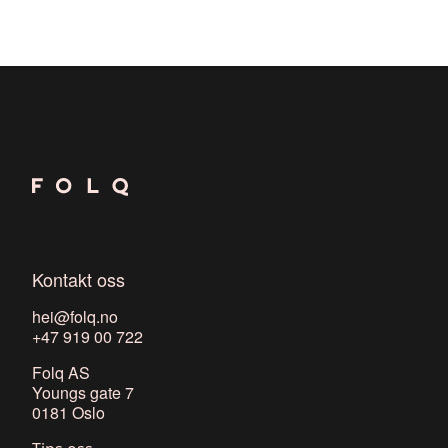
Kontakt oss
hei@folq.no
+47 919 00 722
Folq AS
Youngs gate 7
0181 Oslo