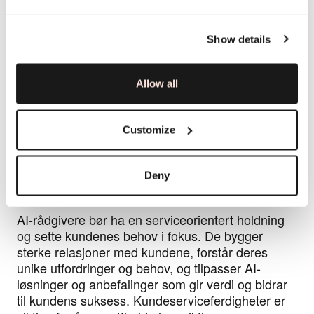
Kreativitet
Show details
AI-rådgivere må være kreative og åpne for nye
tilnærminger til problemstillinger og muligheter. De
kan utforske innovative måter å bruke AI-teknologi
Allow all
på, identifisere nye bruksområder og utvikle unike
løsningsmetoder. Kreativitet er viktig for å skape
konkurransefortrinn og vekstmuligheter for
Customize
bedrifter.
Deny
Kundeservice
AI-rådgivere bør ha en serviceorientert holdning
og sette kundenes behov i fokus. De bygger
sterke relasjoner med kundene, forstår deres
unike utfordringer og behov, og tilpasser AI-
løsninger og anbefalinger som gir verdi og bidrar
til kundens suksess. Kundeserviceferdigheter er