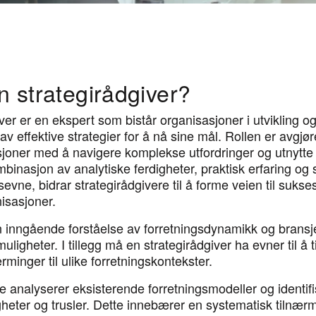
n strategirådgiver?
ver er en ekspert som bistår organisasjoner i utvikling o
v effektive strategier for å nå sine mål. Rollen er avgjø
sjoner med å navigere komplekse utfordringer og utnytte 
inasjon av analytiske ferdigheter, praktisk erfaring og 
ne, bidrar strategirådgivere til å forme veien til sukses
isasjoner.
n inngående forståelse av forretningsdynamikk og bransj
uligheter. I tillegg må en strategirådgiver ha evner til å 
rminger til ulike forretningskontekster.
e analyserer eksisterende forretningsmodeller og identifi
heter og trusler. Dette innebærer en systematisk tilnærmi