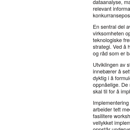
dataanalyse, ma
relevant inform
konkurranseposis
En sentral del a
virksomheten op
teknologiske fr
strategi. Ved å 
og råd som er bå
Utviklingen av s
innebærer å set
dyktig i å formu
oppnåelige. De 
skal til for å im
Implementering a
arbeider tett m
fasilitere works
vellykket imple
oppstår undervei