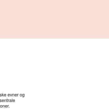
e fra
iske evner og
sentrale
joner.
der Kenich