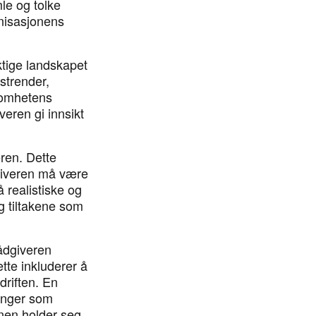
le og tolke
anisasjonens
ktige landskapet
strender,
ksomhetens
veren gi innsikt
eren. Dette
dgiveren må være
 realistiske og
g tiltakene som
rådgiveren
tte inkluderer å
driften. En
ringer som
onen holder seg