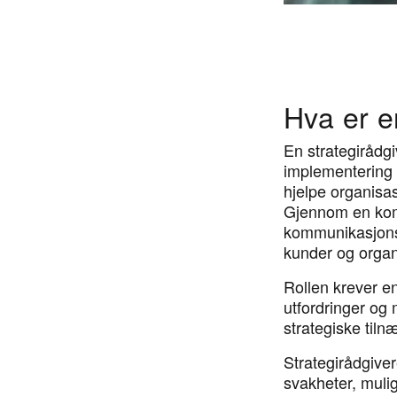
Hva er e
En strategirådgi
implementering a
hjelpe organisa
Gjennom en komb
kommunikasjonsev
kunder og organ
Rollen krever e
utfordringer og m
strategiske tilnæ
Strategirådgiver
svakheter, mulig