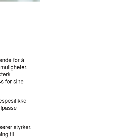
g
rende for å
muligheter.
sterk
s for sine
espesifikke
tilpasse
serer styrker,
ng til