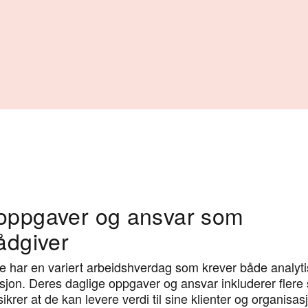
 oppgaver og ansvar som
r for tilgang til de beste
rådgiver
ene – som vi kan håndplukk
re har en variert arbeidshverdag som krever både analyt
randører over hele landet.
on. Deres daglige oppgaver og ansvar inkluderer flere 
krer at de kan levere verdi til sine klienter og organisas
Alexan