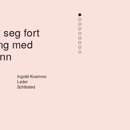
 seg fort
ang med
inn
Ingvild Kvamme
Leder
Schibsted