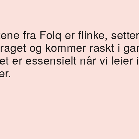
ne fra Folq er flinke, setter
draget og kommer raskt i g
t er essensielt når vi leier 
er.