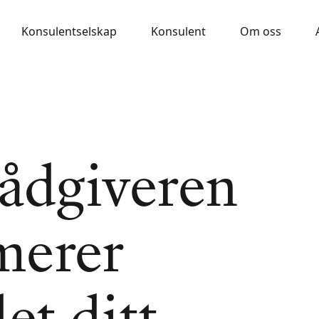
Konsulentselskap
Konsulent
Om oss
rådgiveren
merer