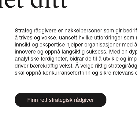
et ditt
Strategirådgivere er nøkkelpersoner som gir bedri
å trives og vokse, uansett hvilke utfordringer so
innsikt og ekspertise hjelper organisasjoner med
innovere og oppnå langsiktig suksess. Med en dyp
analytiske ferdigheter, bidrar de til å utvikle og i
driver bærekraftig vekst. Å velge riktig strategiråd
skal oppnå konkurransefortrinn og sikre relevans 
Finn rett strategisk rådgiver