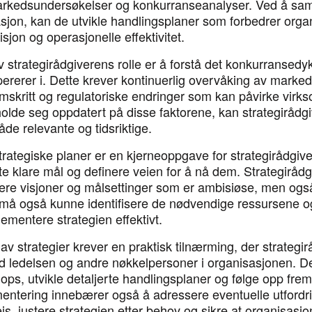
rkedsundersøkelser og konkurranseanalyser. Ved å sam
asjon, kan de utvikle handlingsplaner som forbedrer org
jon og operasjonelle effektivitet.
v strategirådgiverens rolle er å forstå det konkurransedy
ererer i. Dette krever kontinuerlig overvåking av marked
emskritt og regulatoriske endringer som kan påvirke vir
holde seg oppdatert på disse faktorene, kan strategirådgi
de relevante og tidsriktige.
trategiske planer er en kjerneoppgave for strategirådgiv
te klare mål og definere veien for å nå dem. Strategirå
lere visjoner og målsettinger som er ambisiøse, men også
må også kunne identifisere de nødvendige ressursene o
plementere strategien effektivt.
v strategier krever en praktisk tilnærming, der strategi
ed ledelsen og andre nøkkelpersoner i organisasjonen. De
hops, utvikle detaljerte handlingsplaner og følge opp frem
mentering innebærer også å adressere eventuelle utford
s, justere strategien etter behov og sikre at organisasj