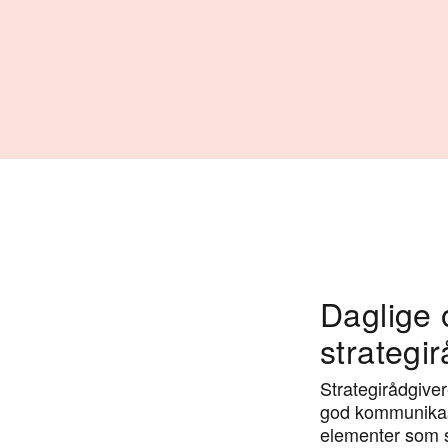
“
Daglige
Folq sørge
strategi
konsulent
Strategirådgive
ulike leve
god kommunikasj
elementer som si