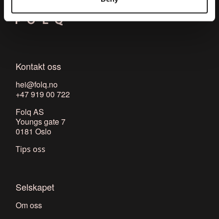
Kontakt oss
hei@folq.no
+47 919 00 722
Folq AS
Youngs gate 7
0181 Oslo
Tips oss
Selskapet
Om oss