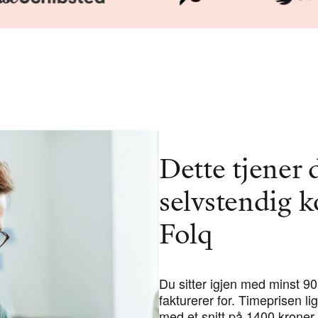
Dette tjener
selvstendig 
Folq
Du sitter igjen med minst 90
fakturerer for. Timeprisen 
med et snitt på 1400 kroner.