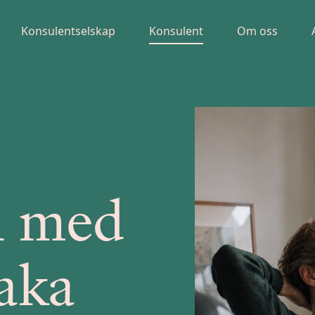
Konsulentselskap
Konsulent
Om oss
en med
aka