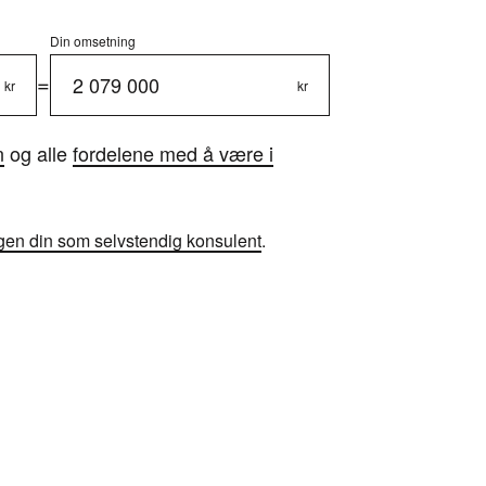
Din omsetning
=
2 079 000
kr
kr
n
og alle
fordelene med å være i
ngen din som selvstendig konsulent
.